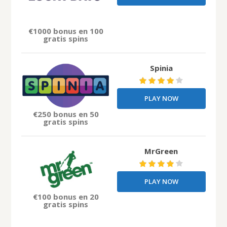
€1000 bonus en 100
gratis spins
Spinia
PLAY NOW
€250 bonus en 50
gratis spins
MrGreen
PLAY NOW
€100 bonus en 20
gratis spins