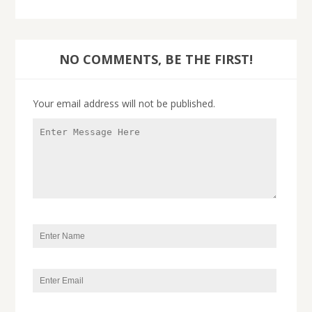
NO COMMENTS, BE THE FIRST!
Your email address will not be published.