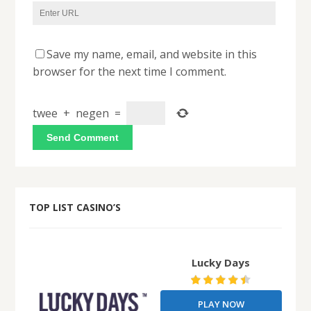
Save my name, email, and website in this
browser for the next time I comment.
twee
+
negen
=
TOP LIST CASINO’S
Lucky Days
PLAY NOW