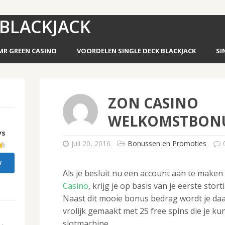
 BLACKJACK
MR GREEN CASINO
VOORDELEN SINGLE DECK BLACKJACK
SI
ZON CASINO
WELKOMSTBONU
ys
juli 20, 2016
Bonussen en Promoties
W
Als je besluit nu een account aan te maken b
Casino
, krijg je op basis van je eerste stor
Naast dit mooie bonus bedrag wordt je da
vrolijk gemaakt met 25 free spins die je k
slotmachine.