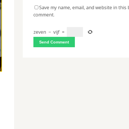
Save my name, email, and website in this 
comment.
zeven
−
vijf
=