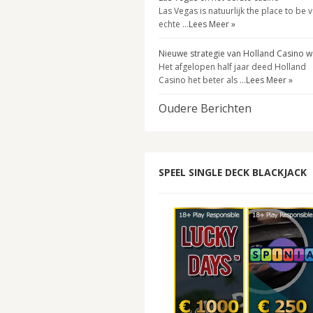
Las Vegas is natuurlijk the place to be 
echte …
Lees Meer »
Nieuwe strategie van Holland Casino w
Het afgelopen half jaar deed Holland
Casino het beter als …
Lees Meer »
Oudere Berichten
SPEEL SINGLE DECK BLACKJACK