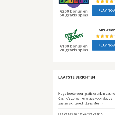
PLAY NO
€250 bonus en
50 gratis spins
MrGree
PLAY NO
€100 bonus en
20 gratis spins
LAATSTE BERICHTEN
Hoge boete voor gratis drank in casino
Casino’s zorgen er graag voor dat de
gasten zich goed …
Lees Meer »
Las Vegas en het eerste casino