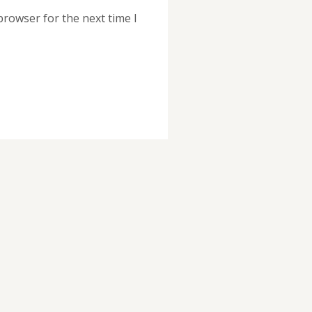
browser for the next time I