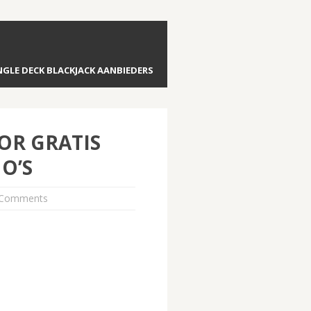
NGLE DECK BLACKJACK AANBIEDERS
OR GRATIS
O’S
 Comments