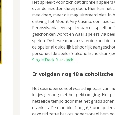
Het spreekt voor zich dat dronken spelers
over de inzetten die zij doen. Hier kan het
mee doen, maar dit mag uiteraard niet. In 
ontving het Mount Airy Casino, een luxe c
Pennsylvania, een speler aan de speelbar. 
geschonken wordt en waar spelers via be
spelen. De beste man arriveerde rond de lu
de speler al duidelijk behoorlijk aangeschote
personeel de speler 9 alcoholische drankje
Single Deck Blackjack
.
Er volgden nog 18 alcoholische
Het casinopersoneel was schijnbaar van m
losjes genoeg met het geld omging. Het pe
hetzelfde tempo door met het gratis schen
drankjes. De man bleef nog 6,5 uur spelen 
deze tijd zette het casinopersoneel hem no