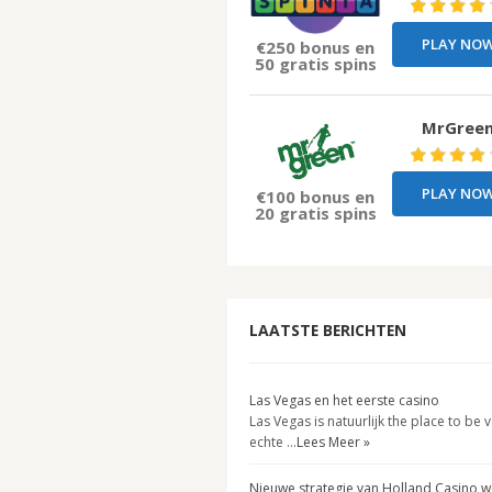
PLAY NO
€250 bonus en
50 gratis spins
MrGree
PLAY NO
€100 bonus en
20 gratis spins
LAATSTE BERICHTEN
Las Vegas en het eerste casino
Las Vegas is natuurlijk the place to be 
echte …
Lees Meer »
Nieuwe strategie van Holland Casino w