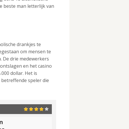
e beste man letterlijk van
olische drankjes te
toegestaan om mensen te
jn. De drie medewerkers
 ontslagen en het casino
000 dollar. Het is
betreffende speler die
n