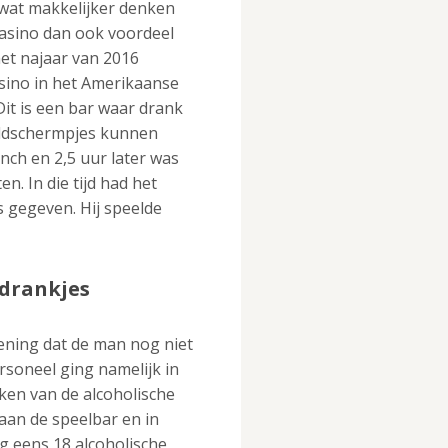
 wat makkelijker denken
 casino dan ook voordeel
het najaar van 2016
asino in het Amerikaanse
Dit is een bar waar drank
eldschermpjes kunnen
nch en 2,5 uur later was
n. In die tijd had het
s gegeven. Hij speelde
 drankjes
ening dat de man nog niet
rsoneel ging namelijk in
ken van de alcoholische
aan de speelbar en in
g eens 18 alcoholische