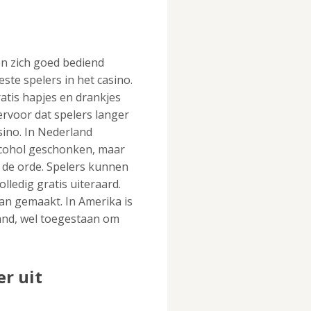
en zich goed bediend
ste spelers in het casino.
atis hapjes en drankjes
rvoor dat spelers langer
sino. In Nederland
alcohol geschonken, maar
n de orde. Spelers kunnen
lledig gratis uiteraard.
van gemaakt. In Amerika is
land, wel toegestaan om
r uit