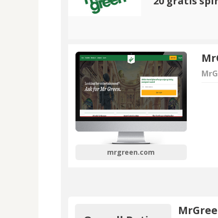
20 gratis spi
Mr
MrG
mrgreen.com
MrGree