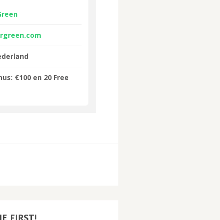
Green
rgreen.com
derland
nus:
€100 en 20 Free
E FIRST!