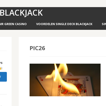
 BLACKJACK
MR GREEN CASINO
VOORDELEN SINGLE DECK BLACKJACK
SI
PIC26
ys
W