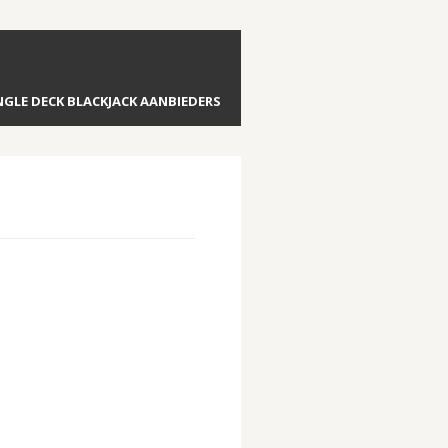
NGLE DECK BLACKJACK AANBIEDERS