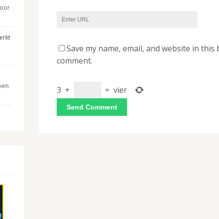
voor
erkt
Save my name, email, and website in this 
comment.
aken
3
+
=
vier