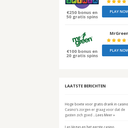
PLAY NO
€250 bonus en
50 gratis spins
MrGree
PLAY NO
€100 bonus en
20 gratis spins
LAATSTE BERICHTEN
Hoge boete voor gratis drank in casino
Casino’s zorgen er graag voor dat de
gasten zich goed …
Lees Meer »
Las Vegas en het eerste casino