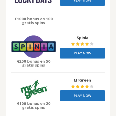
PLAY NOW
€1000 bonus en 100
gratis spins
Spinia
PLAY NOW
€250 bonus en 50
gratis spins
MrGreen
PLAY NOW
€100 bonus en 20
gratis spins